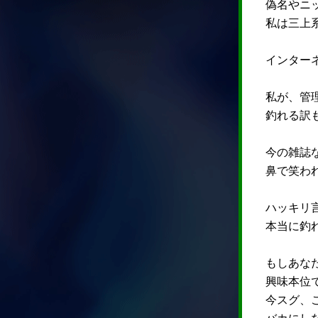
偽名やニ
私は三上
インター
私が、管
釣れる訳
今の雑誌
鼻で笑わ
ハッキリ
本当に釣
もしあな
興味本位
今スグ、