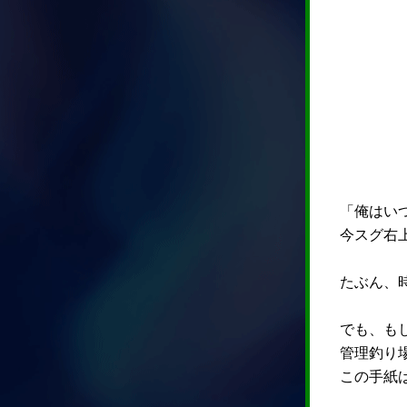
「俺はい
今スグ右
たぶん、
でも、も
管理釣り
この手紙