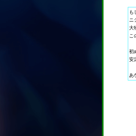
も
ニ
大
こ
初
安
あ