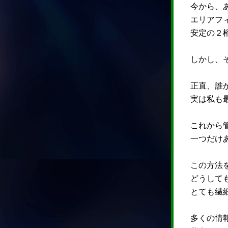
今から、
エリアフ
安定の２
しかし、
正直、誰
実は私も
これから
一つだけ
この方法
どうして
とても繊
多くの情